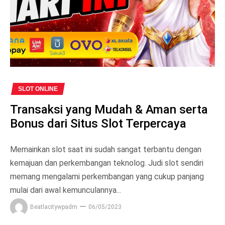
SLOT ONLINE
Transaksi yang Mudah & Aman serta
Bonus dari Situs Slot Terpercaya
Memainkan slot saat ini sudah sangat terbantu dengan
kemajuan dan perkembangan teknolog. Judi slot sendiri
memang mengalami perkembangan yang cukup panjang
mulai dari awal kemunculannya...
Beatlacitywpadm
06/05/2023