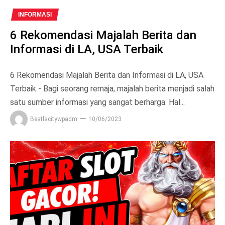
INFORMASI
6 Rekomendasi Majalah Berita dan
Informasi di LA, USA Terbaik
6 Rekomendasi Majalah Berita dan Informasi di LA, USA
Terbaik - Bagi seorang remaja, majalah berita menjadi salah
satu sumber informasi yang sangat berharga. Hal...
Beatlacitywpadm
10/06/2023