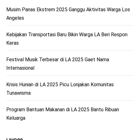
Musim Panas Ekstrem 2025 Ganggu Aktivitas Warga Los
Angeles
Kebijakan Transportasi Baru Bikin Warga LA Beri Respon
Keras
Festival Musik Terbesar di LA 2025 Gaet Nama
Internasional
Krisis Hunian di LA 2025 Picu Lonjakan Komunitas
Tunawisma
Program Bantuan Makanan di LA 2025 Bantu Ribuan
Keluarga