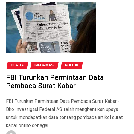
BERITA
INFORMASI
POLITIK
FBI Turunkan Permintaan Data
Pembaca Surat Kabar
FBI Turunkan Permintaan Data Pembaca Surat Kabar -
Biro Investigasi Federal AS telah menghentikan upaya
untuk mendapatkan data tentang pembaca artikel surat
kabar online sebagai...