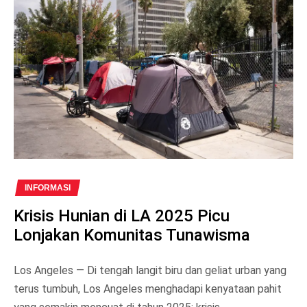
INFORMASI
Krisis Hunian di LA 2025 Picu
Lonjakan Komunitas Tunawisma
Los Angeles — Di tengah langit biru dan geliat urban yang
terus tumbuh, Los Angeles menghadapi kenyataan pahit