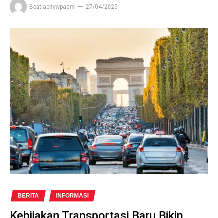
Beatlacitywpadm
27/04/2025
BERITA
INFORMASI
Kebijakan Transportasi Baru Bikin