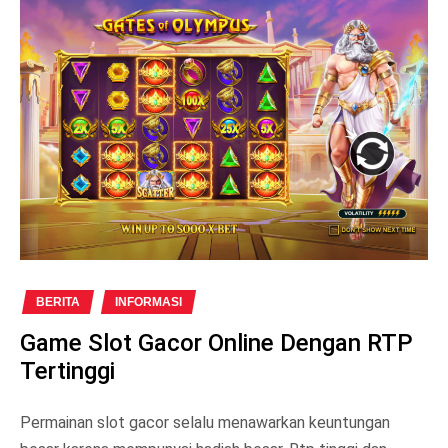
BERITA
INFORMASI
Game Slot Gacor Online Dengan RTP
Tertinggi
Permainan slot gacor selalu menawarkan keuntungan