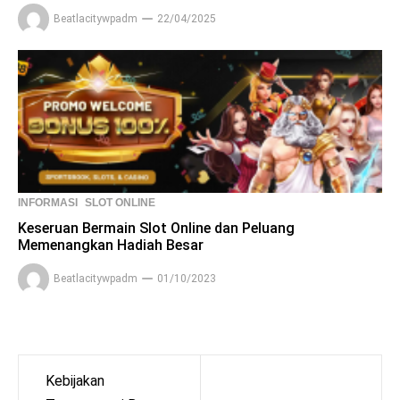
Beatlacitywpadm
22/04/2025
INFORMASI
SLOT ONLINE
Keseruan Bermain Slot Online dan Peluang
Memenangkan Hadiah Besar
Beatlacitywpadm
01/10/2023
Post
Kebijakan