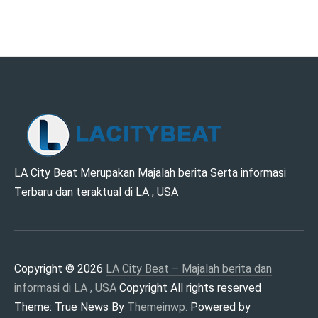
LA CITY BEAT –
LA City Beat Merupakan Majalah berita Serta informasi
Terbaru dan teraktual di LA , USA
MAJALAH BERITA
DAN INFORMASI DI
LA , USA
Copyright © 2026
LA City Beat – Majalah berita dan
informasi di LA , USA
Copyright All rights reserved
Theme: True News By
Themeinwp.
Powered by