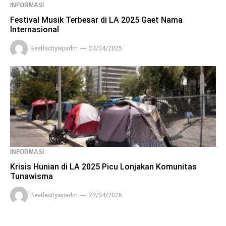
INFORMASI
Festival Musik Terbesar di LA 2025 Gaet Nama
Internasional
Beatlacitywpadm
24/04/2025
INFORMASI
Krisis Hunian di LA 2025 Picu Lonjakan Komunitas
Tunawisma
Beatlacitywpadm
23/04/2025