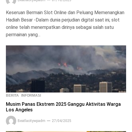
Beatlacitywpadm
01/10/2023
Keseruan Bermain Slot Online dan Peluang Memenangkan
Hadiah Besar -Dalam dunia perjudian digital saat ini, slot
online telah menempatkan dirinya sebagai salah satu
permainan yang...
BERITA
INFORMASI
Musim Panas Ekstrem 2025 Ganggu Aktivitas Warga
Los Angeles
Beatlacitywpadm
27/04/2025