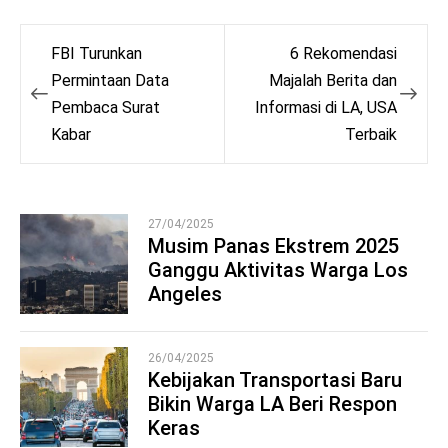
Post
FBI Turunkan
6 Rekomendasi
navigation
Permintaan Data
Majalah Berita dan
Pembaca Surat
Informasi di LA, USA
Kabar
Terbaik
27/04/2025
Musim Panas Ekstrem 2025
Ganggu Aktivitas Warga Los
1
Angeles
26/04/2025
Kebijakan Transportasi Baru
Bikin Warga LA Beri Respon
2
Keras