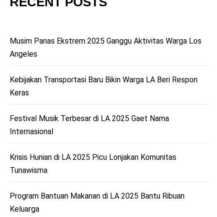
RECENT POSTS
Musim Panas Ekstrem 2025 Ganggu Aktivitas Warga Los
Angeles
Kebijakan Transportasi Baru Bikin Warga LA Beri Respon
Keras
Festival Musik Terbesar di LA 2025 Gaet Nama
Internasional
Krisis Hunian di LA 2025 Picu Lonjakan Komunitas
Tunawisma
Program Bantuan Makanan di LA 2025 Bantu Ribuan
Keluarga