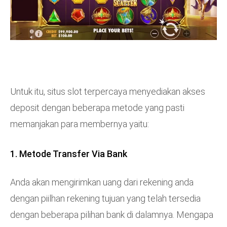
Untuk itu, situs slot terpercaya menyediakan akses
deposit dengan beberapa metode yang pasti
memanjakan para membernya yaitu:
1. Metode Transfer Via Bank
Anda akan mengirimkan uang dari rekening anda
dengan piilhan rekening tujuan yang telah tersedia
dengan beberapa pilihan bank di dalamnya. Mengapa