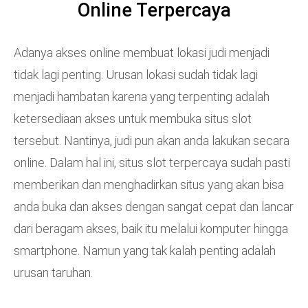
Online Terpercaya
Adanya akses online membuat lokasi judi menjadi
tidak lagi penting. Urusan lokasi sudah tidak lagi
menjadi hambatan karena yang terpenting adalah
ketersediaan akses untuk membuka situs slot
tersebut. Nantinya, judi pun akan anda lakukan secara
online. Dalam hal ini, situs slot terpercaya sudah pasti
memberikan dan menghadirkan situs yang akan bisa
anda buka dan akses dengan sangat cepat dan lancar
dari beragam akses, baik itu melalui komputer hingga
smartphone. Namun yang tak kalah penting adalah
urusan taruhan.