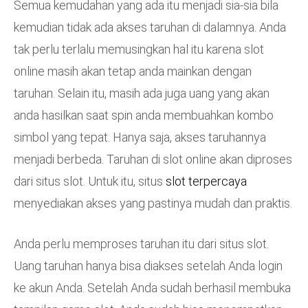
Semua kemudahan yang ada itu menjadi sia-sia bila
kemudian tidak ada akses taruhan di dalamnya. Anda
tak perlu terlalu memusingkan hal itu karena slot
online masih akan tetap anda mainkan dengan
taruhan. Selain itu, masih ada juga uang yang akan
anda hasilkan saat spin anda membuahkan kombo
simbol yang tepat. Hanya saja, akses taruhannya
menjadi berbeda. Taruhan di slot online akan diproses
dari situs slot. Untuk itu, situs
slot terpercaya
menyediakan akses yang pastinya mudah dan praktis.
Anda perlu memproses taruhan itu dari situs slot.
Uang taruhan hanya bisa diakses setelah Anda login
ke akun Anda. Setelah Anda sudah berhasil membuka