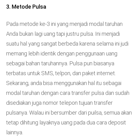
3. Metode Pulsa
Pada metode ke-3 ini yang menjadi modal taruhan
Anda bukan lagi uang tapi justru pulsa. Ini menjadi
suatu hal yang sangat berbeda karena selama ini judi
memang lebih identik dengan penggunaan uang
sebagai bahan taruhannya. Pulsa pun biasanya
terbatas untuk SMS, telpon, dan paket internet.
Sekarang, anda bisa menggunakan hal itu sebagai
modal taruhan dengan cara transfer pulsa dan sudah
disediakan juga nomor telepon tujuan transfer
pulsanya. Walau ini bersumber dari puilsa, semua akan
tetap dihitung layaknya uang pada dua cara deposit
lainnya.