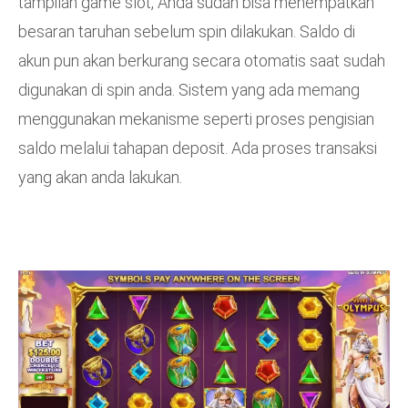
tampilan game slot, Anda sudah bisa menempatkan
besaran taruhan sebelum spin dilakukan. Saldo di
akun pun akan berkurang secara otomatis saat sudah
digunakan di spin anda. Sistem yang ada memang
menggunakan mekanisme seperti proses pengisian
saldo melalui tahapan deposit. Ada proses transaksi
yang akan anda lakukan.