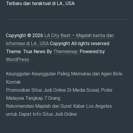
Terbaru dan teraktual di LA , USA
MAJALAH BERITA
DAN INFORMASI DI
LA , USA
Copyright © 2026
LA City Beat – Majalah berita dan
informasi di LA , USA
Copyright All rights reserved
Theme: True News By
Themeinwp.
Powered by
WordPress.
Keunggulan-Keunggulan Paling Memukau dari Agen Bola
Kontak
Promosikan Situs Judi Online Di Media Sosial, Polisi
Malaysia Tangkap 7 Orang
Rekomendasi Majalah dan Surat Kabar Los Angeles
untuk Dapat Info Situs Judi Online