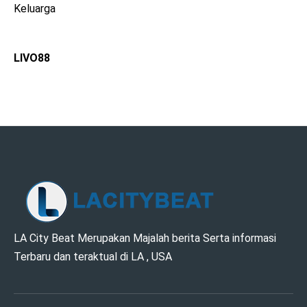
Keluarga
LIVO88
LA CITY BEAT –
LA City Beat Merupakan Majalah berita Serta informasi
Terbaru dan teraktual di LA , USA
MAJALAH BERITA
DAN INFORMASI DI