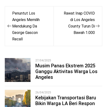
Post
Penuntut Los
Rawat Inap COVID
navigation
Angeles Memilih
di Los Angeles
Mendukung Da
County Turun Di
George Gascon
Bawah 1.000
Recall
27/04/2025
Musim Panas Ekstrem 2025
Ganggu Aktivitas Warga Los
1
Angeles
26/04/2025
Kebijakan Transportasi Baru
Bikin Warga LA Beri Respon