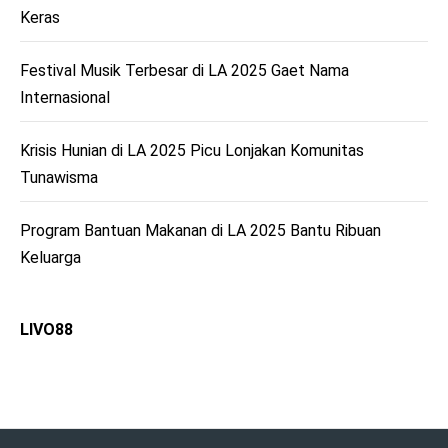
Keras
Festival Musik Terbesar di LA 2025 Gaet Nama
Internasional
Krisis Hunian di LA 2025 Picu Lonjakan Komunitas
Tunawisma
Program Bantuan Makanan di LA 2025 Bantu Ribuan
Keluarga
LIVO88