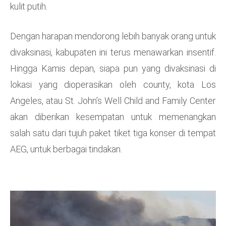
kulit putih.
Dengan harapan mendorong lebih banyak orang untuk
divaksinasi, kabupaten ini terus menawarkan insentif.
Hingga Kamis depan, siapa pun yang divaksinasi di
lokasi yang dioperasikan oleh county, kota Los
Angeles, atau St. John’s Well Child and Family Center
akan diberikan kesempatan untuk memenangkan
salah satu dari tujuh paket tiket tiga konser di tempat
AEG, untuk berbagai tindakan.