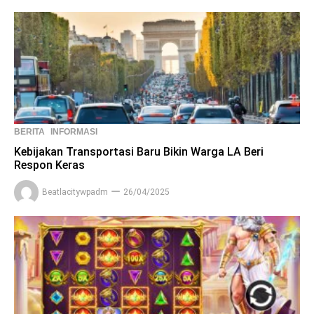
BERITA
INFORMASI
Kebijakan Transportasi Baru Bikin Warga LA Beri
Respon Keras
Beatlacitywpadm
26/04/2025