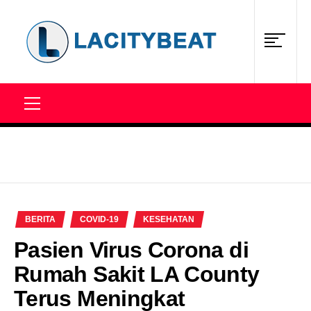
Skip
to
content
LA CITY BEAT
LA City Beat Merupakan Majalah berita
Serta informasi Terbaru dan teraktual di
– MAJALAH
LA , USA
Primary
BERITA DAN
Menu
INFORMASI
DI LA , USA
BERITA
COVID-19
KESEHATAN
Pasien Virus Corona di
Rumah Sakit LA County
Terus Meningkat