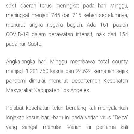
sakit daerah terus meningkat pada hari Minggu,
meningkat menjadi 745 dari 716 sehari sebelumnya,
menurut angka negara bagian. Ada 161 pasien
COVID-19 dalam perawatan intensif, naik dari 154
pada hari Sabtu.
Angka-angka hari Minggu membawa total county
menjadi 1.281.760 kasus dan 24.624 kematian sejak
pandemi dimulai, menurut Departemen Kesehatan
Masyarakat Kabupaten Los Angeles.
Pejabat kesehatan telah berulang kali menyalahkan
lonjakan kasus baru-baru ini pada varian virus “Delta”
yang sangat menular. Varian ini pertama kali