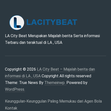
LA CITY BEAT –
LA City Beat Merupakan Majalah berita Serta informasi
Terbaru dan teraktual di LA , USA
MAJALAH BERITA
DAN INFORMASI DI
LA , USA
Copyright © 2026
LA City Beat – Majalah berita dan
informasi di LA , USA
Copyright All rights reserved
Theme: True News By
Themeinwp.
Powered by
WordPress.
Keunggulan-Keunggulan Paling Memukau dari Agen Bola
Kontak