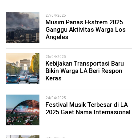
27/04/2025
Musim Panas Ekstrem 2025
Ganggu Aktivitas Warga Los
1
Angeles
26/04/2025
Kebijakan Transportasi Baru
Bikin Warga LA Beri Respon
2
Keras
24/04/2025
Festival Musik Terbesar di LA
2025 Gaet Nama Internasional
3