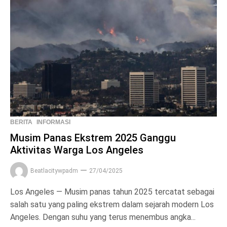
BERITA
INFORMASI
Musim Panas Ekstrem 2025 Ganggu
Aktivitas Warga Los Angeles
Beatlacitywpadm
27/04/2025
Los Angeles — Musim panas tahun 2025 tercatat sebagai
salah satu yang paling ekstrem dalam sejarah modern Los
Angeles. Dengan suhu yang terus menembus angka...