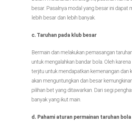
besar. Pasalnya modal yang besar ini dap
lebih besar dan lebih banyak.
c. Taruhan pada klub besar
Bermain dan melakukan pemasangan taruhan 
untuk mengalahkan bandar bola. Oleh karena it
terjitu untuk mendapatkan kemenangan dan 
akan menguntungkan dan besar kemungkina
pilihan bet yang ditawarkan. Dari segi pengh
banyak yang ikut main.
d. Pahami aturan permainan taruhan bola