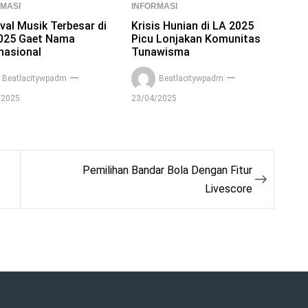
RMASI
INFORMASI
val Musik Terbesar di
Krisis Hunian di LA 2025
025 Gaet Nama
Picu Lonjakan Komunitas
rnasional
Tunawisma
Beatlacitywpadm
Beatlacitywpadm
/2025
23/04/2025
Pemilihan Bandar Bola Dengan Fitur
Livescore