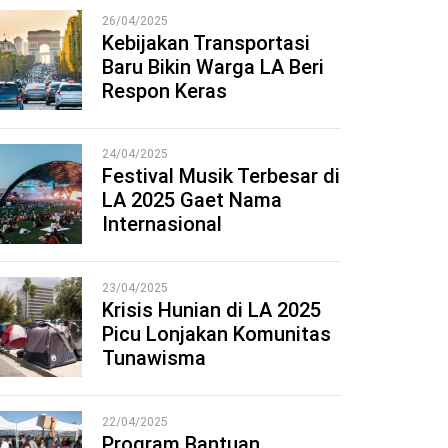
26/04/2025
Kebijakan Transportasi
Baru Bikin Warga LA Beri
2
Respon Keras
24/04/2025
Festival Musik Terbesar di
LA 2025 Gaet Nama
3
Internasional
23/04/2025
Krisis Hunian di LA 2025
Picu Lonjakan Komunitas
4
Tunawisma
22/04/2025
Program Bantuan