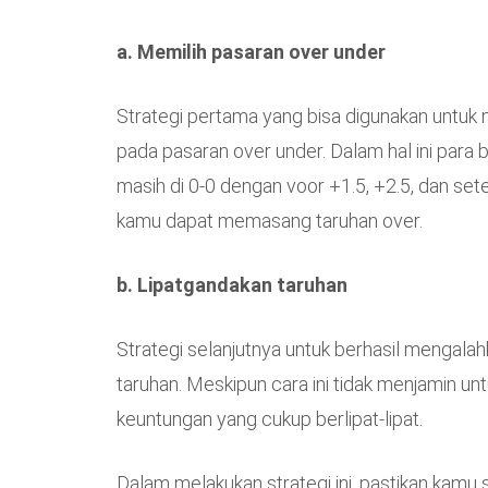
a. Memilih pasaran over under
Strategi pertama yang bisa digunakan untu
pada pasaran over under. Dalam hal ini para
masih di 0-0 dengan voor +1.5, +2.5, dan sete
kamu dapat memasang taruhan over.
b. Lipatgandakan taruhan
Strategi selanjutnya untuk berhasil mengala
taruhan. Meskipun cara ini tidak menjamin u
keuntungan yang cukup berlipat-lipat.
Dalam melakukan strategi ini, pastikan kam