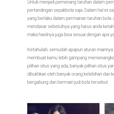
Untuk menjadi pemenang taruhan dalam perm
pertandingan sepakbola saja. Dalam hal ini 
yang berlaku dalam permainan taruhan bola. 
mendasar sebetulnya yang harus anda ketahu
maka hasilnya juga bisa sesuai dengan apa y
Ketahuilah, semudah apapun aturan mainnya d
membuat kamu lebih gampang memenangkan ta
pilihan situs yang ada, banyak pilihan situ
dibuktikan oleh banyak orang kelebihan dan k
bergabung dan bermain judi bola tersebut.