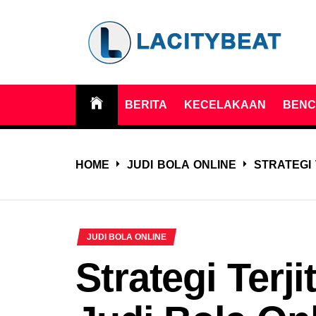
Skip
to
content
LA CITY BEAT
LA City Beat Merupakan Majalah berita
Serta informasi Terbaru dan teraktual di
BERITA
KECELAKAAN
BENC
– MAJALAH
LA , USA
BERITA DAN
HOME
JUDI BOLA ONLINE
STRATEGI
INFORMASI
DI LA , USA
JUDI BOLA ONLINE
Strategi Terj