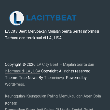
LA CITY BEAT –
LA City Beat Merupakan Majalah berita Serta informasi
Terbaru dan teraktual di LA , USA
MAJALAH BERITA
DAN INFORMASI DI
LA , USA
Copyright © 2026
LA City Beat – Majalah berita dan
informasi di LA , USA
Copyright All rights reserved
Theme: True News By
Themeinwp.
Powered by
WordPress.
Keunggulan-Keunggulan Paling Memukau dari Agen Bola
Kontak
Promosikan Situs Judi Online Di Media Sosial, Polisi