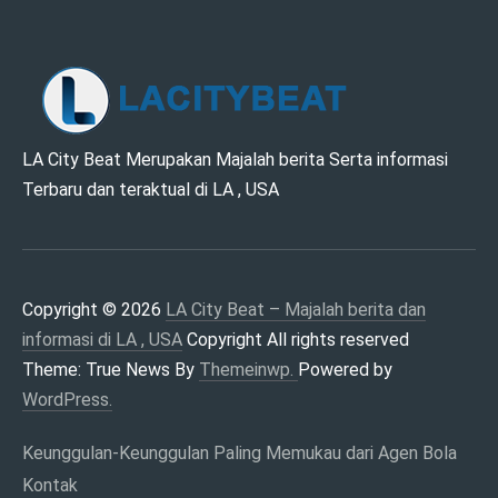
LA CITY BEAT –
LA City Beat Merupakan Majalah berita Serta informasi
Terbaru dan teraktual di LA , USA
MAJALAH BERITA
DAN INFORMASI DI
LA , USA
Copyright © 2026
LA City Beat – Majalah berita dan
informasi di LA , USA
Copyright All rights reserved
Theme: True News By
Themeinwp.
Powered by
WordPress.
Keunggulan-Keunggulan Paling Memukau dari Agen Bola
Kontak