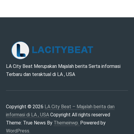
LA CITY BEAT –
LA City Beat Merupakan Majalah berita Serta informasi
Terbaru dan teraktual di LA , USA
MAJALAH BERITA
DAN INFORMASI DI
LA , USA
Copyright © 2026
LA City Beat – Majalah berita dan
informasi di LA , USA
Copyright All rights reserved
Theme: True News By
Themeinwp.
Powered by
WordPress.