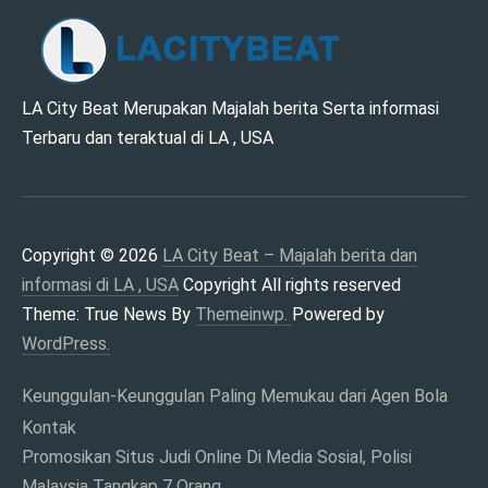
LA CITY BEAT –
LA City Beat Merupakan Majalah berita Serta informasi
Terbaru dan teraktual di LA , USA
MAJALAH BERITA
DAN INFORMASI DI
LA , USA
Copyright © 2026
LA City Beat – Majalah berita dan
informasi di LA , USA
Copyright All rights reserved
Theme: True News By
Themeinwp.
Powered by
WordPress.
Keunggulan-Keunggulan Paling Memukau dari Agen Bola
Kontak
Promosikan Situs Judi Online Di Media Sosial, Polisi
Malaysia Tangkap 7 Orang