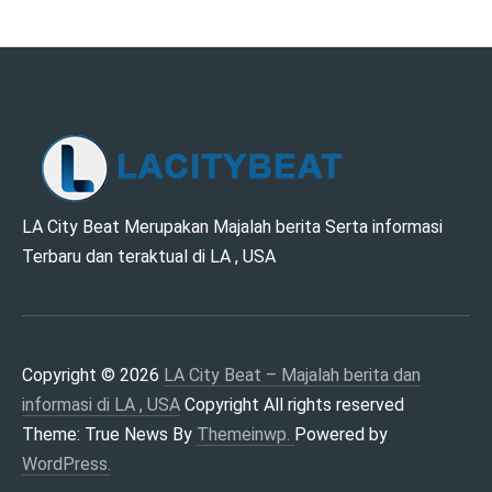
LA CITY BEAT –
LA City Beat Merupakan Majalah berita Serta informasi
Terbaru dan teraktual di LA , USA
MAJALAH BERITA
DAN INFORMASI DI
LA , USA
Copyright © 2026
LA City Beat – Majalah berita dan
informasi di LA , USA
Copyright All rights reserved
Theme: True News By
Themeinwp.
Powered by
WordPress.