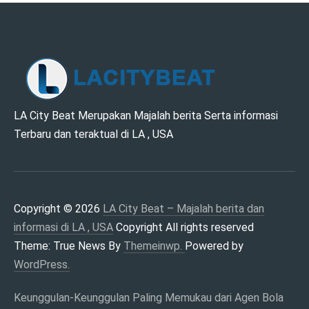
LA CITY BEAT –
LA City Beat Merupakan Majalah berita Serta informasi
Terbaru dan teraktual di LA , USA
MAJALAH BERITA
DAN INFORMASI DI
LA , USA
Copyright © 2026
LA City Beat – Majalah berita dan
informasi di LA , USA
Copyright All rights reserved
Theme: True News By
Themeinwp.
Powered by
WordPress.
Keunggulan-Keunggulan Paling Memukau dari Agen Bola