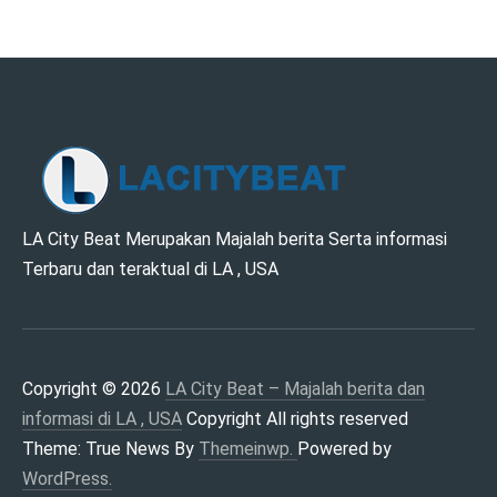
LA CITY BEAT –
LA City Beat Merupakan Majalah berita Serta informasi
Terbaru dan teraktual di LA , USA
MAJALAH BERITA
DAN INFORMASI DI
LA , USA
Copyright © 2026
LA City Beat – Majalah berita dan
informasi di LA , USA
Copyright All rights reserved
Theme: True News By
Themeinwp.
Powered by
WordPress.