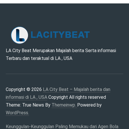
LA CITY BEAT –
LA City Beat Merupakan Majalah berita Serta informasi
Terbaru dan teraktual di LA , USA
MAJALAH BERITA
DAN INFORMASI DI
LA , USA
Copyright © 2026
LA City Beat – Majalah berita dan
informasi di LA , USA
Copyright All rights reserved
Theme: True News By
Themeinwp.
Powered by
WordPress.
Keunggulan-Keunggulan Paling Memukau dari Agen Bola