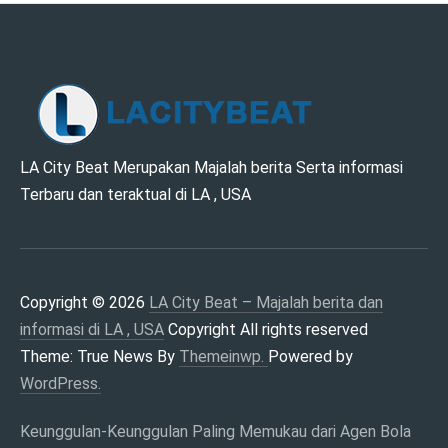
LA CITY BEAT –
LA City Beat Merupakan Majalah berita Serta informasi
Terbaru dan teraktual di LA , USA
MAJALAH BERITA
DAN INFORMASI DI
LA , USA
Copyright © 2026
LA City Beat – Majalah berita dan
informasi di LA , USA
Copyright All rights reserved
Theme: True News By
Themeinwp.
Powered by
WordPress.
Keunggulan-Keunggulan Paling Memukau dari Agen Bola