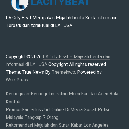
LA CITY BEAT –
LA City Beat Merupakan Majalah berita Serta informasi
Terbaru dan teraktual di LA , USA
MAJALAH BERITA
DAN INFORMASI DI
LA , USA
Copyright © 2026
LA City Beat – Majalah berita dan
informasi di LA , USA
Copyright All rights reserved
Theme: True News By
Themeinwp.
Powered by
WordPress.
Keunggulan-Keunggulan Paling Memukau dari Agen Bola
Kontak
Promosikan Situs Judi Online Di Media Sosial, Polisi
Malaysia Tangkap 7 Orang
Rekomendasi Majalah dan Surat Kabar Los Angeles