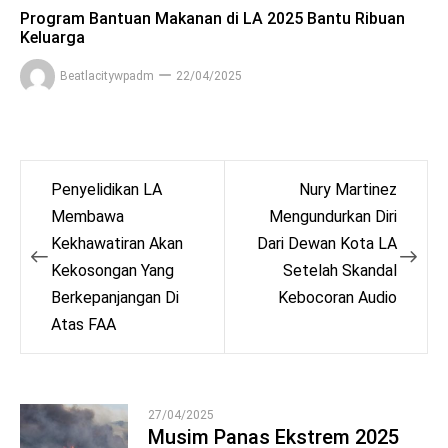
Program Bantuan Makanan di LA 2025 Bantu Ribuan
Keluarga
Beatlacitywpadm
22/04/2025
Post
Penyelidikan LA
Nury Martinez
navigation
Membawa
Mengundurkan Diri
Kekhawatiran Akan
Dari Dewan Kota LA
Kekosongan Yang
Setelah Skandal
Berkepanjangan Di
Kebocoran Audio
Atas FAA
27/04/2025
Musim Panas Ekstrem 2025