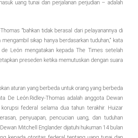
asuk uang tunai dan perjalanan perjudian – adalah
Thomas “bahkan tidak berasal dari pelayanannya di
sa mengambil sikap hanya berdasarkan tuduhan,” kata
vin de Leόn mengatakan kepada The Times setelah
tapkan preseden ketika memutuskan dengan suara
rapkan aturan yang berbeda untuk orang yang berbeda
kata De Leόn.Ridley-Thomas adalah anggota Dewan
orupsi federal selama dua tahun terakhir. Huizar
rasan, penyuapan, pencucian uang, dan tuduhan
 Dewan Mitchell Englander dijatuhi hukuman 14 bulan
g kepada otoritas federal tentang uang tunai dan