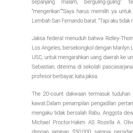
sepanjang malam, berguling-guling”
“mengerikan.”“Saya harus memilih ya untuk
Lembah San Fernando barat. “Tapi aku tidak ma
Jaksa federal menuduh bahwa Ridley-Tho
Los Angeles, bersekongkol dengan Marilyn L
USC, untuk mengarahkan uang daerah ke uni
Sebastian, diterima di sekolah pascasarjan
profesor berbayar, kata jaksa.
The 20-count dakwaan termasuk tuduhan k
kawat.Dalam penampilan pengadilan pertam
mengaku tidak bersalah Rabu. Anggota dewa
Michael Proctor.Hakim AS Rozella A. Oli
dengan jaminan $50.000 sampai persidan