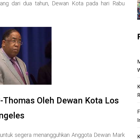
rang dari dua tahun, Dewan Kota pada hari Rabu
M
W
K
R
y-Thomas Oleh Dewan Kota Los
F
ngeles
I
 untuk segera menangguhkan Anggota Dewan Mark
K