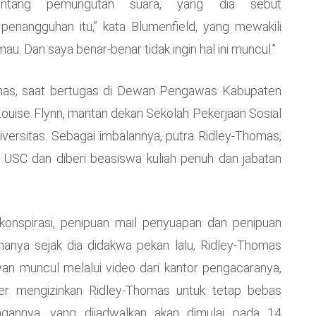
 tentang pemungutan suara, yang dia sebut
 penangguhan itu,” kata Blumenfield, yang mewakili
u. Dan saya benar-benar tidak ingin hal ini muncul.”
mas, saat bertugas di Dewan Pengawas Kabupaten
ouise Flynn, mantan dekan Sekolah Pekerjaan Sosial
versitas. Sebagai imbalannya, putra Ridley-Thomas,
a USC dan diberi beasiswa kuliah penuh dan jabatan
onspirasi, penipuan mail penyuapan dan penipuan
anya sejak dia didakwa pekan lalu, Ridley-Thomas
n muncul melalui video dari kantor pengacaranya,
ver mengizinkan Ridley-Thomas untuk tetap bebas
gannya, yang dijadwalkan akan dimulai pada 14