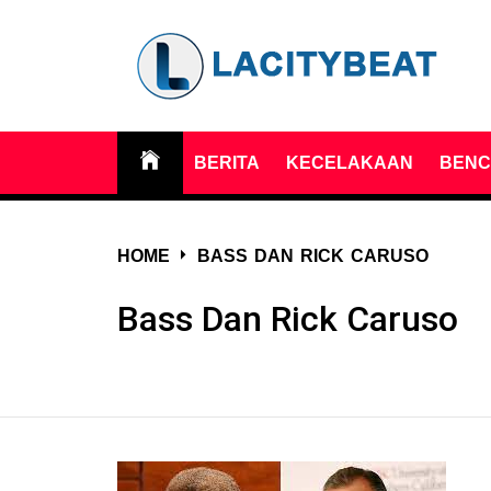
Skip
to
content
LA CITY BEAT
LA City Beat Merupakan Majalah berita
Serta informasi Terbaru dan teraktual di
BERITA
KECELAKAAN
BENC
– MAJALAH
LA , USA
BERITA DAN
HOME
BASS DAN RICK CARUSO
INFORMASI
Bass Dan Rick Caruso
DI LA , USA