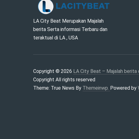
LA CITY
LA City Beat Merupakan Majalah
berita Serta informasi Terbaru dan
BEAT –
teraktual di LA , USA
MAJALAH
BERITA DAN
Copyright © 2026
LA City Beat – Majalah berita 
INFORMASI
Copyright All rights reserved
DI LA , USA
Theme: True News By
Themeinwp.
Powered by