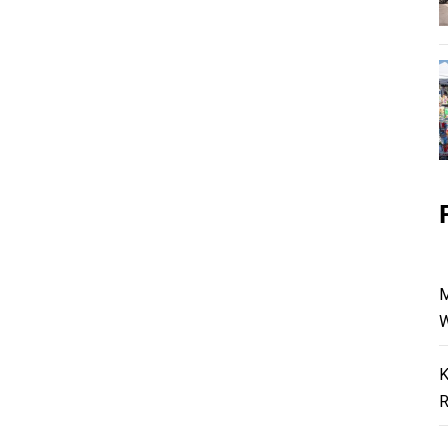
M
W
K
R