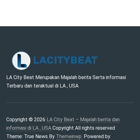
LA CITY BEAT –
LA City Beat Merupakan Majalah berita Serta informasi
Terbaru dan teraktual di LA , USA
MAJALAH BERITA
DAN INFORMASI DI
LA , USA
Copyright © 2026
LA City Beat – Majalah berita dan
informasi di LA , USA
Copyright All rights reserved
Theme: True News By
Themeinwp.
Powered by