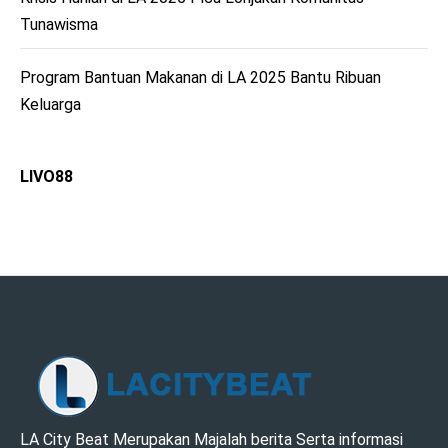
Tunawisma
Program Bantuan Makanan di LA 2025 Bantu Ribuan
Keluarga
LIVO88
LA CITY BEAT –
LA City Beat Merupakan Majalah berita Serta informasi