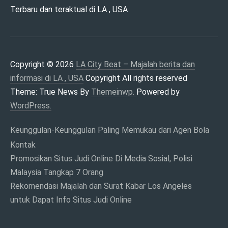
Terbaru dan teraktual di LA , USA
MAJALAH BERITA
DAN INFORMASI DI
LA , USA
Copyright © 2026
LA City Beat – Majalah berita dan
informasi di LA , USA
Copyright All rights reserved
Theme: True News By
Themeinwp.
Powered by
WordPress.
Keunggulan-Keunggulan Paling Memukau dari Agen Bola
Kontak
Promosikan Situs Judi Online Di Media Sosial, Polisi
Malaysia Tangkap 7 Orang
Rekomendasi Majalah dan Surat Kabar Los Angeles
untuk Dapat Info Situs Judi Online